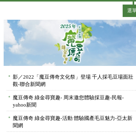
選
●
影／2022「魔豆傳奇文化祭」登場 千人採毛豆場面壯
觀-聯合新聞網
●
魔豆傳奇 綠金尋寶趣- 周末邀您體驗採豆趣-民報-
yahoo新聞
●
魔豆傳奇 綠金尋寶趣-活動 體驗國產毛豆魅力-亞太新
聞網