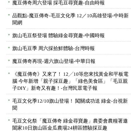
●
魔豆傳奇周六登場 採毛豆尋寶趣-自由時報
●
品觀點-魔豆傳奇-毛豆文化季 12／10高雄登場-中時新
聞網
●
旗山毛豆祭登場 體驗綠金尋寶趣-中國時報
●
旗山毛豆季 周六採拾鮮體驗-台灣時報
●
魔豆傳奇再現-週六旗山登場-中華日報
●
《魔豆傳奇》又來了！ 12╱10等您來找黃金和平板電
腦 今年新增「親子採豆趣」「綠色美食區」「毛豆親
子DIY」新奇又有趣！-台灣民眾電子報
●
毛豆文化季12/10旗山登場！ 闖關成功送 綠金-台視新
聞
●
毛豆文化祭「魔豆傳奇 綠金尋寶趣」農委會農糧署邀
闔家10日旗山區金瓜農場24耕區體驗採豆趣