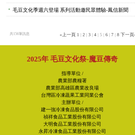
●
毛豆文化季週六登場 系列活動邀民眾體驗-鳳信新聞
共156筆訊息
«上一頁
1
|
2
|
3
|
4
| 5 |
6
|
7
|
8
下一頁
2025年 毛豆文化祭-魔豆傳奇
指導單位 /
農業部農糧署
農業部高雄區農業改良場
台灣區冷凍蔬果工業同業公會
主辦單位 /
建一強冷凍食品股份有限公司
禎祥食品工業股份有限公司
大明食品工業股份有限公司
永昇冷凍食品工業股份有限公司